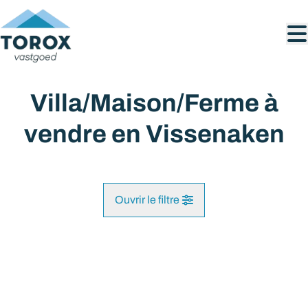
Aller au contenu principal
Villa/Maison/Ferme à
vendre en Vissenaken
Ouvrir le filtre
Commune
OPTION
Tirlemont (3300)
Remove
Vue de la carte