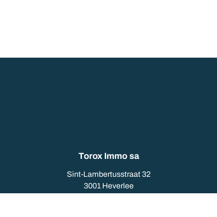
Torox Immo sa
Sint-Lambertusstraat 32
3001 Heverlee
016/230480
info@torox.be