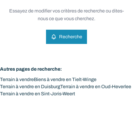
Type
Essayez de modifier vos critères de recherche ou dites-
Terrain
Recherche
Trier par
Remove
nous ce que vous cherchez.
Recherche
Critères plus
Min. budget
Autres pages de recherche
:
Terrain à vendre
Biens à vendre en Tielt-Winge
Max. budget
Terrain à vendre en Duisburg
Terrain à vendre en Oud-Heverlee
Terrain à vendre en Sint-Joris-Weert
Chercher