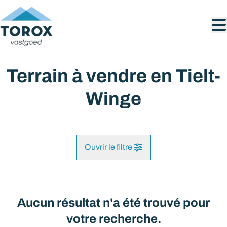
Aller au contenu principal
Terrain à vendre en Tielt-
Winge
Ouvrir le filtre
Commune
Tielt-Winge (3390)
Aucun résultat n'a été trouvé pour
Remove
Vue de la carte
votre recherche.