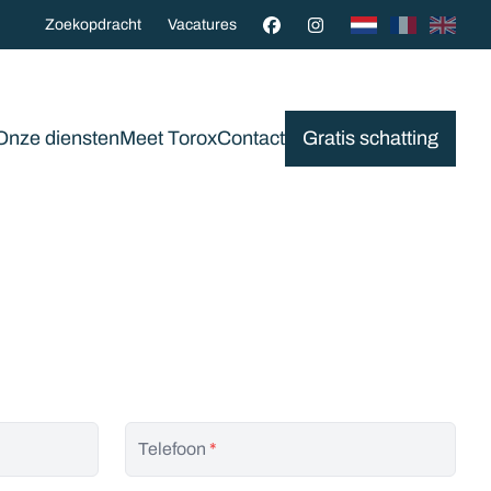
Zoekopdracht
Vacatures
Onze diensten
Meet Torox
Contact
Gratis schatting
Telefoon
*