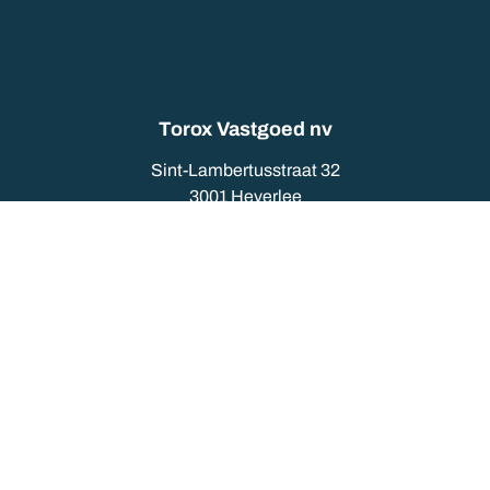
Torox Vastgoed nv
Sint-Lambertusstraat 32
3001 Heverlee
016/230480
info@torox.be
Openingsuren
Maandag: 9u tot 13u
Dinsdag: 9u tot 13u
Woensdag: 9u tot 13u
Donderdag: 9u tot 13u
Vrijdag: 9u tot 13u
en op afspraak.