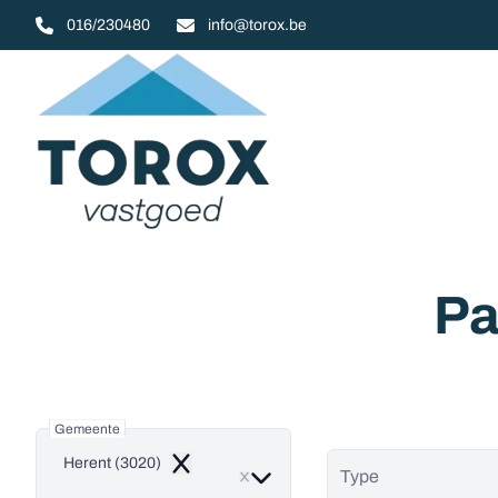
Ga naar hoofdinhoud
016/230480
info@torox.be
Pa
Gemeente
Herent (3020)
Remove
Type