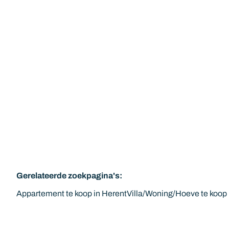
TE KOOP
Herent
Instapklaar duplex-appartement met 2
slaapkamers
2
1
77
m²
Gerelateerde zoekpagina's
:
Appartement te koop in Herent
Villa/Woning/Hoeve te koop 