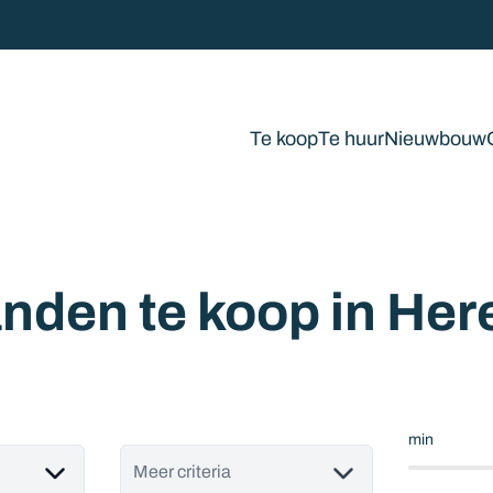
Te koop
Te huur
Nieuwbouw
nden te koop in Her
min
Meer criteria