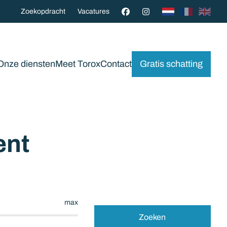
Zoekopdracht
Vacatures
Onze diensten
Meet Torox
Contact
Gratis schatting
ent
max
Zoeken