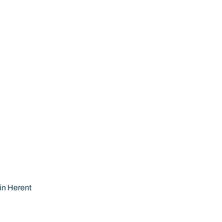
TE KOOP
HERENT
Charmante woning op toplocatie in Herent
3
1
265
m²
198
m²
in Herent