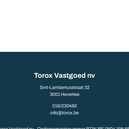
Torox Vastgoed nv
Sint-Lambertusstraat 32
3001 Heverlee
016/230480
info@torox.be
orox Vastgoed nv - Ondernemingsnummer BTW-BE 0804 396 6